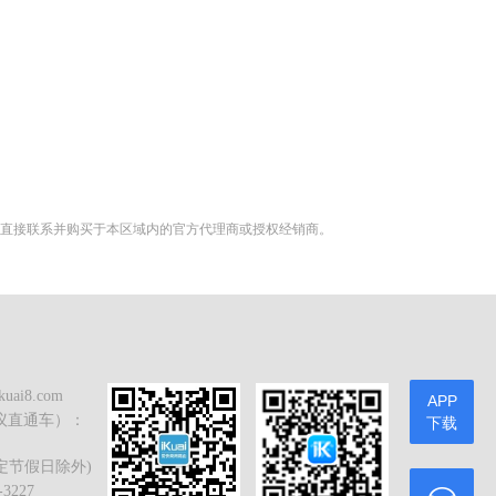
您直接联系并购买于本区域内的官方代理商或授权经销商。
ai8.com
APP
议直通车）：
下载
 (法定节假日除外)
3227