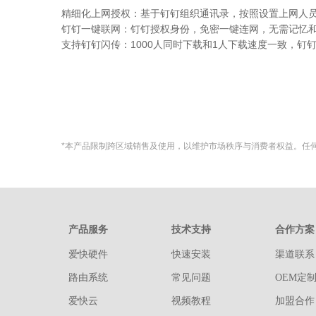
精细化上网授权：基于钉钉组织通讯录，按照设置上网人
钉钉一键联网：钉钉授权身份，免密一键连网，无需记忆
支持钉钉闪传：1000人同时下载和1人下载速度一致，钉
*本产品限制跨区域销售及使用，以维护市场秩序与消费者权益。任
产品服务
技术支持
合作方案
爱快硬件
快速安装
渠道联系
路由系统
常见问题
OEM定
爱快云
视频教程
加盟合作