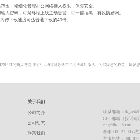
员范围，精细化管理办公网络接入权限，保障安全。
和输入密码，可疑终端上线主动告警，可一键拉黑，有效防蹭网。
钉闪传下载速度可达普通下载的40倍。
何跨区域的购买与使用行为，均可能导致产品无法成功激活。为保障您的权益，建议
关于我们
联系邮箱：ik_ae@iku
公司简介
CEO邮箱（投诉建
制
公司动态
ceo@ikuai8.com
全年9:00-21:00
联系我们
客服热线：400-877-