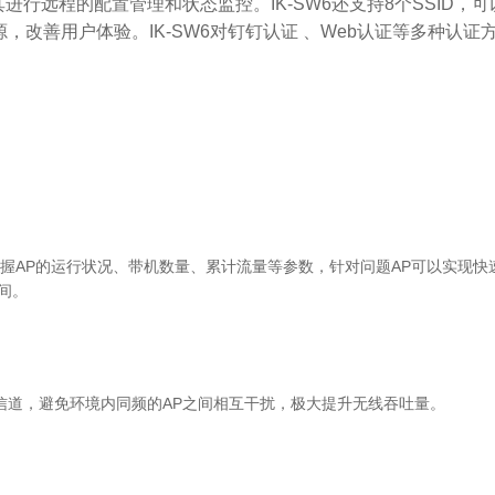
其进行远程的配置管理和状态监控。IK-SW6还支持8个SSID
，改善用户体验。IK-SW6对钉钉认证 、Web认证等多种认
刻掌握AP的运行状况、带机数量、累计流量等参数，针对问题AP可以实现
间。
信道，避免环境内同频的AP之间相互干扰，极大提升无线吞吐量。