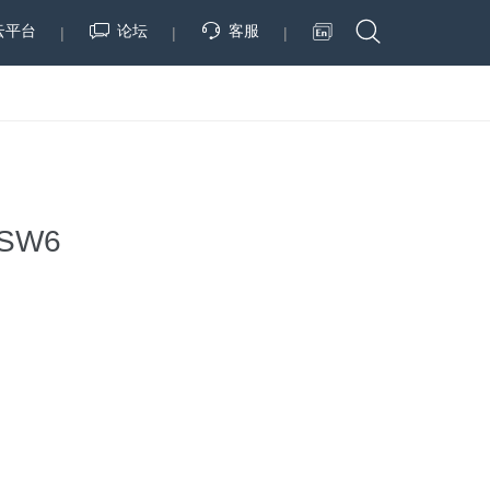
云平台
论坛
客服
|
|
|
-SW6